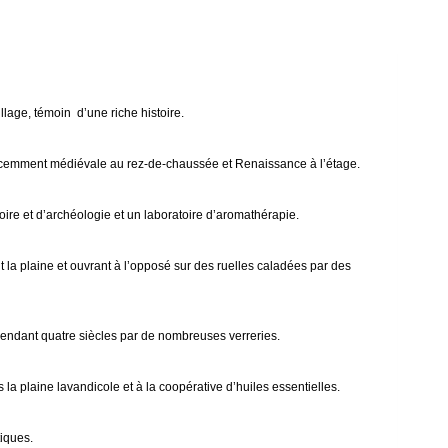
llage, témoin d’une riche histoire.
ud récemment médiévale au rez-de-chaussée et Renaissance à l’étage.
toire et d’archéologie et un laboratoire d’aromathérapie.
la plaine et ouvrant à l’opposé sur des ruelles caladées par des
e pendant quatre siècles par de nombreuses verreries.
 la plaine lavandicole et à la coopérative d’huiles essentielles.
tiques.