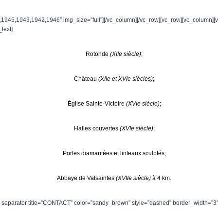
944,1945,1943,1942,1946″ img_size=”full”][/vc_column][/vc_row][vc_row][vc_colu
text]
Rotonde
(XIIe siècle)
;
Château
(XIIe et XVIe siècles)
;
Église Sainte-Victoire
(XVIe siècle)
;
Halles couvertes
(XVIe siècle)
;
Portes diamantées et linteaux sculptés;
Abbaye de Valsaintes
(XVIIe siècle)
à 4 km.
t_separator title=”CONTACT” color=”sandy_brown” style=”dashed” border_width=”3″