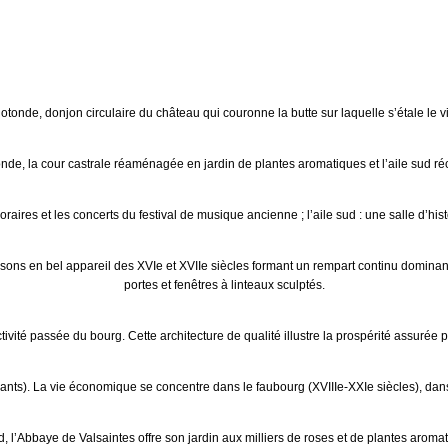
onde, donjon circulaire du château qui couronne la butte sur laquelle s’étale le vi
 rotonde, la cour castrale réaménagée en jardin de plantes aromatiques et l’aile s
ires et les concerts du festival de musique ancienne ; l’aile sud : une salle d’his
ns en bel appareil des XVIe et XVIIe siècles formant un rempart continu dominant 
portes et fenêtres à linteaux sculptés.
tivité passée du bourg. Cette architecture de qualité illustre la prospérité assuré
taurants). La vie économique se concentre dans le faubourg (XVIIIe-XXIe siècles), dans
, l’Abbaye de Valsaintes offre son jardin aux milliers de roses et de plantes aroma