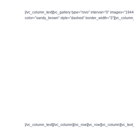
[/vc_column_text][vc_gallery type=”nivo” interval=”0″ images=”1
color=”sandy_brown” style=”dashed” border_width=”3″][vc_column_
[/vc_column_text][/vc_column][/vc_row][vc_row][vc_column][vc_tex