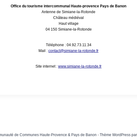
Office du tourisme intercommunal Haute-provence Pays de Banon
Antenne de Simiane-la-Rotonde
Château médiéval
Haut village
04 150 Simiane-la-Rotonde
Téléphone
: 04.92.73.11.34
Mail
:
contact@simiane-la-rotonde.fr
Site internet
:
www.simiane-la-rotonde.fr
unauté de Communes Haute-Provence & Pays de Banon - Thème WordPress pa