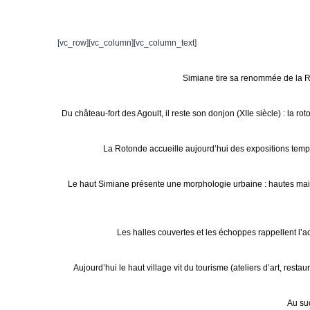
[vc_row][vc_column][vc_column_text]
Simiane tire sa renommée de la Rot
Du château-fort des Agoult, il reste son donjon (XIIe siècle) : la
La Rotonde accueille aujourd’hui des expositions tempora
Le haut Simiane présente une morphologie urbaine : hautes maiso
Les halles couvertes et les échoppes rappellent l’ac
Aujourd’hui le haut village vit du tourisme (ateliers d’art, res
Au sud