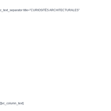
mn][vc_text_separator title=”CURIOSITÉS ARCHITECTURALES”
][vc_column_text]