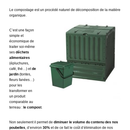
Le compostage est un procédé naturel de décomposition de la matière
organique.
C’est une façon
simple et
économique de
traiter soi-même
ses
déchets
alimentaires
(épluchures,
café, thé…) et
de
jardin
(tontes,
fleurs fanées…)
pour les
transformer en
un produit
comparable au
terreau :
le compost
.
Non seulement il permet de
diminuer le volume du contenu des nos
poubelles
, d’environ
30%
et de ce fait le coût d’élimination de nos