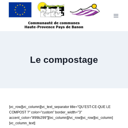
Aller
au
contenu
Le compostage
[vc_row][vc_column][vc_text_separator title=”QU’EST-CE-QUE LE
COMPOST ?” color=”custom” border_width=”3″
accent_color=”#99b299″][/vc_column][/vc_row][vc_row][vc_column]
[vc_column_text]