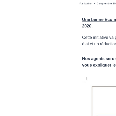
Par
karine
9 septembre 2
Une benne Éco-mob
2020.
Cette initiative v
état et un réducti
Nos agents seron
vous expliquer le