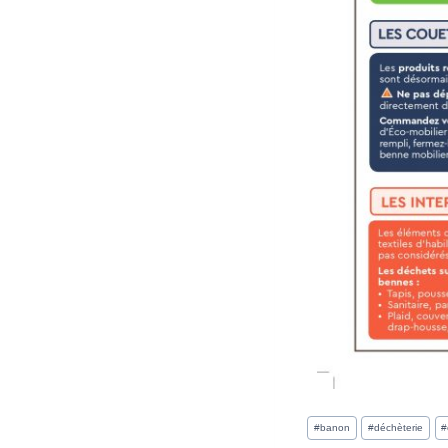
#
banon
#
déchèterie
#