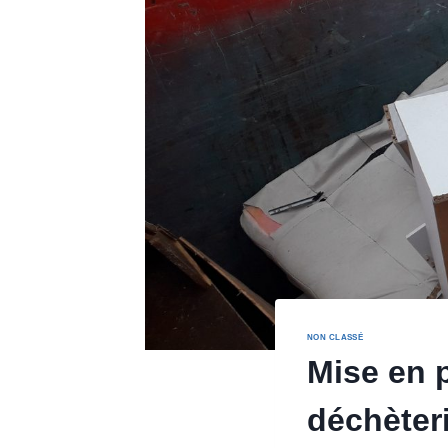
NON CLASSÉ
Mise en 
déchèter