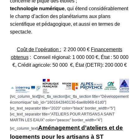
concerne le piqué des étoiles ;
technologie numérique
, qui étend considérablement
le champ d’action des planétariums aux plans
scientifique et pédagogique, et aussi en termes de
spectacle.
Coût de l’opération :
2 200 000 €
Financements
obtenus
:
Conseil régional: 1 000 000 €,
État : 50 000
€,
Crédit agricole: 50 000 €,
État (DETR): 200 000 €
[/vc_column_text][/vc_tta_section][vc_tta_section title=”Développement
économique” tab_id=”1601642840130-6ae8b968-61d0″]
[vc_text_separator title=”2020″ color=”black” border_width=”5″]
[vc_text_separator title=”ATELIERS POUR ARTISANS A SAINT
MARTIN LES EAUX” color=”peacoc” border_width=”4″]
Aménagement d’ateliers et de
[vc_column_text]
logements pour les artisans à ST