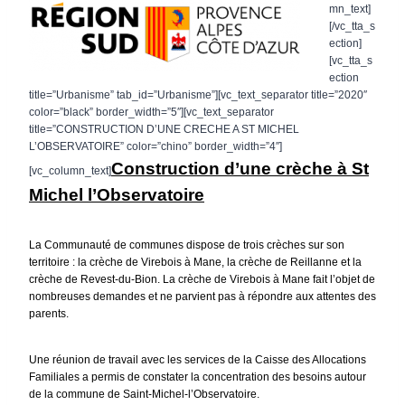
mn_text]
[/vc_tta_s
ection]
[vc_tta_s
ection
title=”Urbanisme” tab_id=”Urbanisme”][vc_text_separator title=”2020″
color=”black” border_width=”5″][vc_text_separator
title=”CONSTRUCTION D’UNE CRECHE A ST MICHEL
L’OBSERVATOIRE” color=”chino” border_width=”4″]
Construction d’une crèche à St
[vc_column_text]
Michel l’Observatoire
La Communauté de communes dispose de trois crèches sur son
territoire : la crèche de Virebois à Mane, la crèche de Reillanne et la
crèche de Revest-du-Bion. La crèche de Virebois à Mane fait l’objet de
nombreuses demandes et ne parvient pas à répondre aux attentes des
parents.
Une réunion de travail avec les services de la Caisse des Allocations
Familiales a permis de constater la concentration des besoins autour
de la commune de Saint-Michel-l’Observatoire.