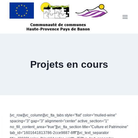
Aller
au
contenu
Projets en cours
[vc_row][vc_column][vc_tta_tabs style=”flat” color=”mulled-wine”
spacing=”3″ gap=”3″ alignment=”center” active_section=”1″
no_fill_content_area=”true”][vc_tta_section title=”Culture et Patrimoine”
tab_id=”1601641813786-2cce9887-8fff”][vc_text_separator