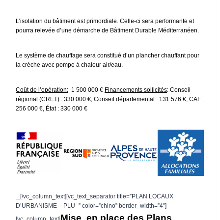
L’isolation du bâtiment est primordiale. Celle-ci sera performante et
pourra relevée d’une démarche de Bâtiment Durable Méditerranéen.
Le système de chauffage sera constitué d’un plancher chauffant pour
la crèche avec pompe à chaleur air/eau.
Coût de l’opération:
1 500 000 €
Financements sollicités
:
Conseil
régional (CRET) : 330 000 €,
Conseil départemental : 131 576 €,
CAF :
256 000 €,
État : 330 000 €
[/vc_column_text][vc_text_separator title=”PLAN LOCAUX
D’URBANISME – PLU -” color=”chino” border_width=”4″]
Mise en place des Plans
[vc_column_text]