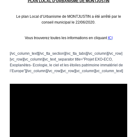
PLAN LOCAL D’URBANISME DE MONTJUSTIN
Le plan Local d’Urbanisme de MONTJUSTIN a été arrêté par le
conseil municipal le 22/06/2020.
Vous trouverez toutes les informations en cliquant
ICI
[/vc_column_text][/vc_tta_section][/vc_tta_tabs][/vc_column][/vc_row]
[vc_row][vc_column][vc_text_separator title=”Projet EXO-ECO,
Exoplanètes- Ecologie, le ciel et les étoiles patrimoine immatériel de
l’Europe”][/vc_column][/vc_row][vc_row][vc_column][vc_column_text]